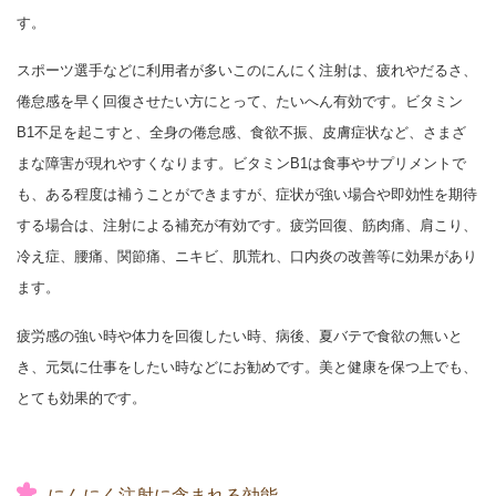
す。
スポーツ選手などに利用者が多いこのにんにく注射は、疲れやだるさ、
倦怠感を早く回復させたい方にとって、たいへん有効です。ビタミン
B1不足を起こすと、全身の倦怠感、食欲不振、皮膚症状など、さまざ
まな障害が現れやすくなります。ビタミンB1は食事やサプリメントで
も、ある程度は補うことができますが、症状が強い場合や即効性を期待
する場合は、注射による補充が有効です。疲労回復、筋肉痛、肩こり、
冷え症、腰痛、関節痛、ニキビ、肌荒れ、口内炎の改善等に効果があり
ます。
疲労感の強い時や体力を回復したい時、病後、夏バテで食欲の無いと
き、元気に仕事をしたい時などにお勧めです。美と健康を保つ上でも、
とても効果的です。
にんにく注射に含まれる効能